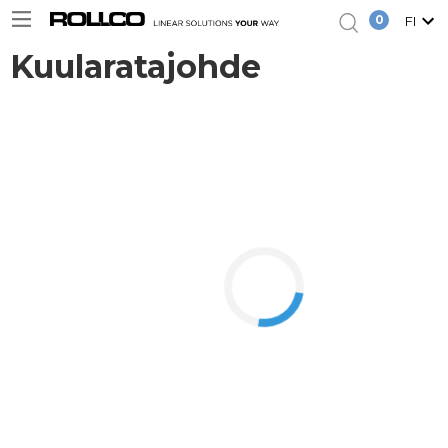
0
FI
Kuularatajohde