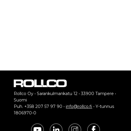
Rollco Oy • Sarankulmankatu 12 • 33900 Tampere •
Suomi
Puh. +358 207 57 97 90 •
info@rollco.fi
• Y-tunnus
1806970-0