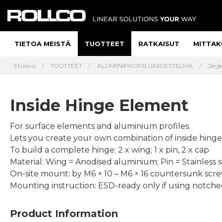
TIETOA MEISTÄ
TUOTTEET
RATKAISUT
MITTAK
Etusivu
TUOTTEET
ALUMIINIPROFIILIJÄRJESTELMÄ
Järje
Inside Hinge Element
For surface elements and aluminium profiles.
Lets you create your own combination of inside hinge
To build a complete hinge: 2 x wing; 1 x pin, 2 x cap
Material: Wing = Anodised aluminium; Pin = Stainless s
On-site mount: by M6 × 10 – M6 × 16 countersunk screw
Mounting instruction: ESD-ready only if using notched
Product Information