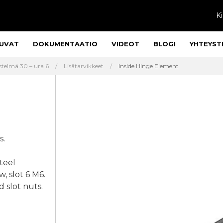
Ki
UVAT
DOKUMENTAATIO
VIDEOT
BLOGI
YHTEYST
stelmä 30 – ura 6
Lisätarvikkeet
Inside Hinge Element
s.
teel
, slot 6 M6.
 slot nuts.