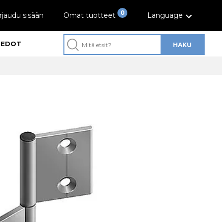
0
rjaudu sisään
Omat tuotteet
Language
IEDOT
HAKU