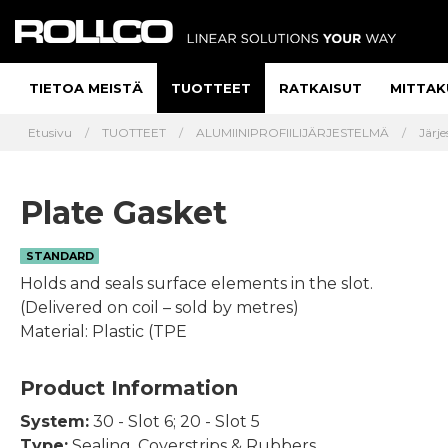
TIETOA MEISTÄ
TUOTTEET
RATKAISUT
MITTAK
Etusivu
TUOTTEET
ALUMIINIPROFIILIJÄRJESTELMÄ
Järje
Plate Gasket
STANDARD
Holds and seals surface elements in the slot.
(Delivered on coil – sold by metres)
Material: Plastic (TPE
Product Information
System:
30 - Slot 6; 20 - Slot 5
Type:
Sealing, Coverstrips & Rubbers