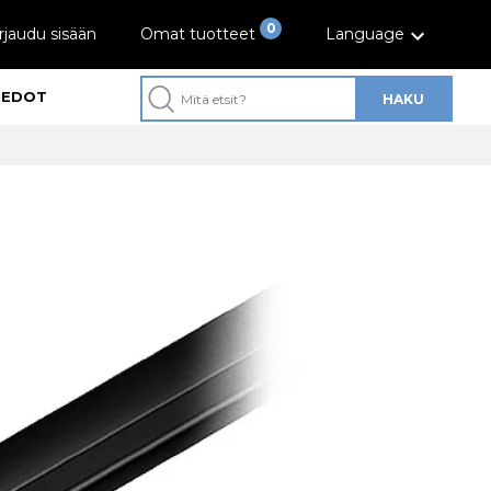
0
rjaudu sisään
Omat tuotteet
Language
IEDOT
HAKU