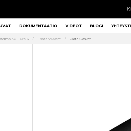
Ki
UVAT
DOKUMENTAATIO
VIDEOT
BLOGI
YHTEYST
stelmä 30 – ura 6
Lisätarvikkeet
Plate Gasket