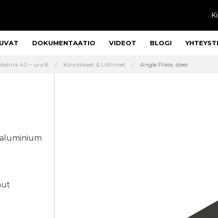
Ki
UVAT
DOKUMENTAATIO
VIDEOT
BLOGI
YHTEYST
estelmä 40 – ura 8
Kiinnikkeet & Liittimet
Angle Plate, steel
o aluminium
nut