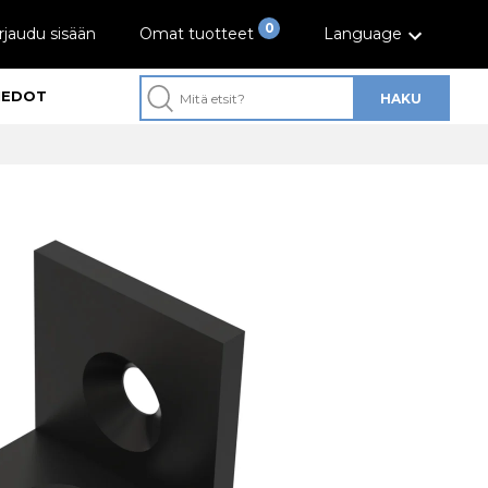
0
rjaudu sisään
Omat tuotteet
Language
IEDOT
HAKU