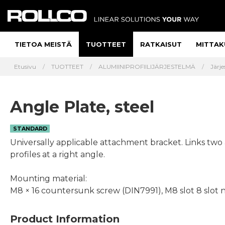
TIETOA MEISTÄ
TUOTTEET
RATKAISUT
MITTAK
Etusivu
TUOTTEET
ALUMIINIPROFIILIJÄRJESTELMÄ
Järj
Angle Plate, steel
STANDARD
Universally applicable attachment bracket. Links tw
profiles at a right angle.
Mounting material:
M8 × 16 countersunk screw (DIN7991), M8 slot 8 slot 
Product Information