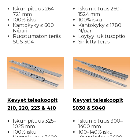
Iskun pituus 264–
Iskun pituus 260–
721 mm
1524 mm
100% isku
100% isku
Kantokyky ≤ 600
Kantokyky ≤ 1780
N/pari
N/pari
Ruostumaton teräs
Löytyy lukitusoptio
SUS 304
Sinkitty teräs
Kevyet teleskoopit
Kevyet teleskoopit
210, 220, 223 & 410
5030 & 5040
Iskun pituus 325–
Iskun pituus 300–
1025 mm
1400 mm
100% isku
100–140% isku