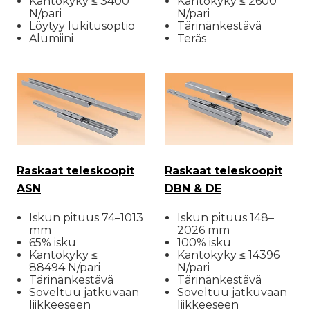
Kantokyky ≤ 3400
Kantokyky ≤ 2600
N/pari
N/pari
Löytyy lukitusoptio
Tärinänkestävä
Alumiini
Teräs
Raskaat teleskoopit
Raskaat teleskoopit
ASN
DBN & DE
Iskun pituus 74–1013
Iskun pituus 148–
mm
2026 mm
65% isku
100% isku
Kantokyky ≤
Kantokyky ≤ 14396
88494 N/pari
N/pari
Tärinänkestävä
Tärinänkestävä
Soveltuu jatkuvaan
Soveltuu jatkuvaan
liikkeeseen
liikkeeseen