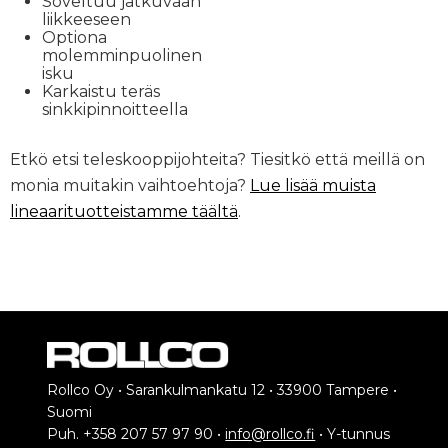
Soveltuu jatkuvaan
liikkeeseen
Optiona
molemminpuolinen
isku
Karkaistu teräs
sinkkipinnoitteella
Etkö etsi teleskooppijohteita? Tiesitkö että meillä on
monia muitakin vaihtoehtoja?
Lue lisää muista
lineaarituotteistamme täältä
.
Rollco Oy • Sarankulmankatu 12 • 33900 Tampere •
Suomi
Puh. +358 207 57 97 90 •
info@rollco.fi
• Y-tunnus