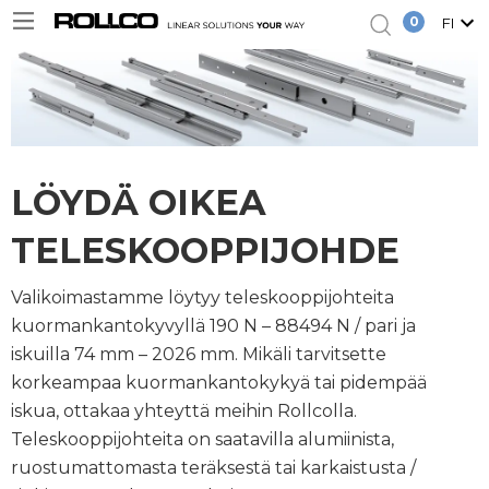
0
FI
LÖYDÄ OIKEA
TELESKOOPPIJOHDE
Valikoimastamme löytyy teleskooppijohteita
kuormankantokyvyllä 190 N – 88494 N / pari ja
iskuilla 74 mm – 2026 mm. Mikäli tarvitsette
korkeampaa kuormankantokykyä tai pidempää
iskua, ottakaa yhteyttä meihin Rollcolla.
Teleskooppijohteita on saatavilla alumiinista,
ruostumattomasta teräksestä tai karkaistusta /