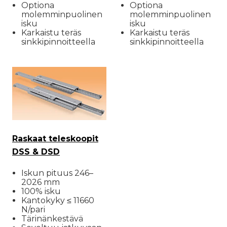
Optiona
Optiona
molemminpuolinen
molemminpuolinen
isku
isku
Karkaistu teräs
Karkaistu teräs
sinkkipinnoitteella
sinkkipinnoitteella
Raskaat teleskoopit
DSS & DSD
Iskun pituus 246–
2026 mm
100% isku
Kantokyky ≤ 11660
N/pari
Tärinänkestävä