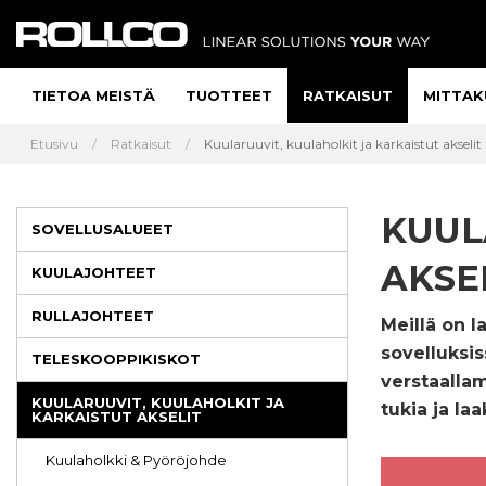
TIETOA MEISTÄ
TUOTTEET
RATKAISUT
MITTAK
Etusivu
Ratkaisut
Kuularuuvit, kuulaholkit ja karkaistut akselit
KUUL
SOVELLUSALUEET
AKSE
KUULAJOHTEET
RULLAJOHTEET
Meillä on l
sovelluksi
TELESKOOPPIKISKOT
verstaalla
KUULARUUVIT, KUULAHOLKIT JA
tukia ja laa
KARKAISTUT AKSELIT
Kuulaholkki & Pyöröjohde