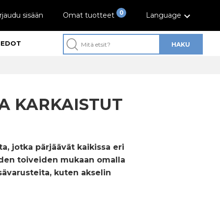
0
rjaudu sisään
Omat tuotteet
Language
IEDOT
HAKU
A KARKAISTUT
a, jotka pärjäävät kaikissa eri
aiden toiveiden mukaan omalla
varusteita, kuten akselin