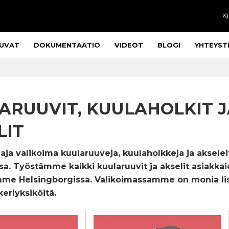
Ki
UVAT
DOKUMENTAATIO
VIDEOT
BLOGI
YHTEYST
ARUUVIT, KUULAHOLKIT J
LIT
aaja valikoima kuularuuveja, kuulaholkkeja ja akseleit
ssa. Työstämme kaikki kuularuuvit ja akselit asiakk
mme Helsingborgissa. Valikoimassamme on monia lisä
keriyksiköitä.