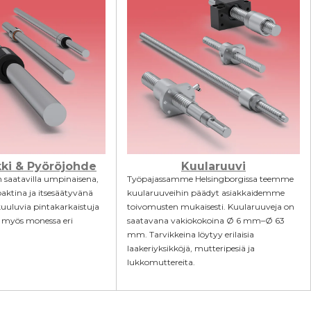
ki & Pyöröjohde
Kuularuuvi
 saatavilla umpinaisena,
Työpajassamme Helsingborgissa teemme
ktina ja itsesäätyvänä
kuularuuveihin päädyt asiakkaidemme
 kuuluvia pintakarkaistuja
toivomusten mukaisesti. Kuularuuveja on
n myös monessa eri
saatavana vakiokokoina Ø 6 mm–Ø 63
mm. Tarvikkeina löytyy erilaisia
laakeriyksikköjä, mutteripesiä ja
lukkomuttereita.