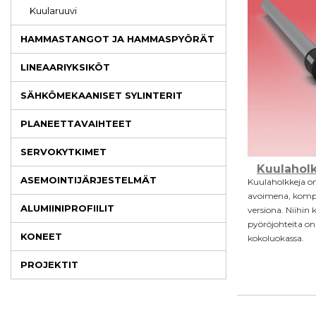
Kuularuuvi
HAMMASTANGOT JA HAMMASPYÖRÄT
LINEAARIYKSIKÖT
SÄHKÖMEKAANISET SYLINTERIT
PLANEETTAVAIHTEET
SERVOKYTKIMET
Kuulaholk
ASEMOINTIJÄRJESTELMÄT
Kuulaholkkeja on
avoimena, kompa
ALUMIINIPROFIILIT
versiona. Niihin
pyöröjohteita o
KONEET
kokoluokassa.
PROJEKTIT