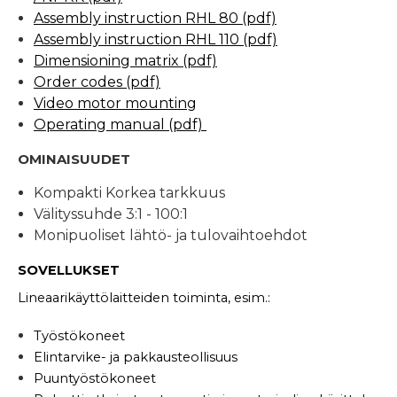
Assembly instruction RHL 80
(pdf)
Assembly instruction RHL 110
(pdf)
Dimensioning matrix (pdf)
Order codes (pdf)
Video motor mounting
Operating manual (pdf)
OMINAISUUDET
Kompakti Korkea tarkkuus
Välityssuhde 3:1 - 100:1
Monipuoliset lähtö- ja tulovaihtoehdot
SOVELLUKSET
Lineaarikäyttölaitteiden toiminta, esim.:
Työstökoneet
Elintarvike- ja pakkausteollisuus
Puuntyöstökoneet