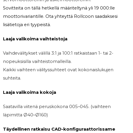
Sovitteita on tällä hetkellä määriteltynä yli
19 000:lle
moottorivariantille. Ota yhteyttä Rollcoon saadaksesi
lisätietoja eri tyypeistä.
Laaja valikoima vaihteistoja
Vaihdevälitykset välillä 3:1 ja 100:1 ratkaistaan 1- tai 2-
nopeuksisilla vaihteistomalleilla.
Kaikki vaihteen välityssuhteet ovat kokonaislukujen
suhteita.
Laaja valikoima kokoja
Saatavilla viitenä peruskokona 005–045. (vaihteen
läpimitta Ø40–Ø160)
Täydellinen ratkaisu CAD-konfiguraattorissame