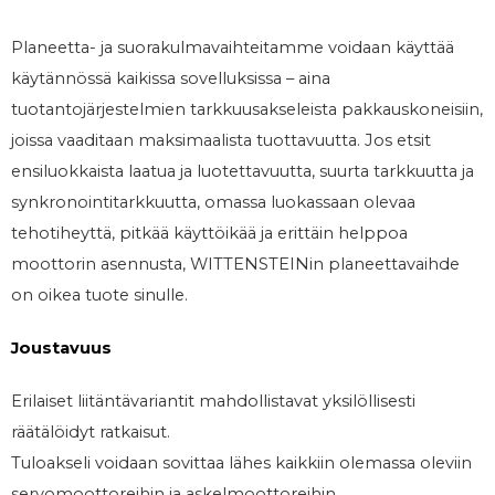
Planeetta- ja suorakulmavaihteitamme voidaan käyttää
käytännössä kaikissa sovelluksissa – aina
tuotantojärjestelmien tarkkuusakseleista pakkauskoneisiin,
joissa vaaditaan maksimaalista tuottavuutta. Jos etsit
ensiluokkaista laatua ja luotettavuutta, suurta tarkkuutta ja
synkronointitarkkuutta, omassa luokassaan olevaa
tehotiheyttä, pitkää käyttöikää ja erittäin helppoa
moottorin asennusta, WITTENSTEINin planeettavaihde
on oikea tuote sinulle.
Joustavuus
Erilaiset liitäntävariantit mahdollistavat yksilöllisesti
räätälöidyt ratkaisut.
Tuloakseli voidaan sovittaa lähes kaikkiin olemassa oleviin
servomoottoreihin ja askelmoottoreihin.