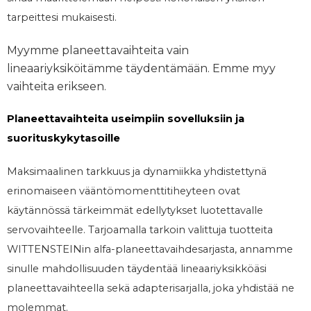
tarpeittesi mukaisesti.
Myymme planeettavaihteita vain
lineaariyksiköitämme täydentämään. Emme myy
vaihteita erikseen.
Planeettavaihteita useimpiin sovelluksiin ja
suorituskykytasoille
Maksimaalinen tarkkuus ja dynamiikka yhdistettynä
erinomaiseen vääntömomenttitiheyteen ovat
käytännössä tärkeimmät edellytykset luotettavalle
servovaihteelle. Tarjoamalla tarkoin valittuja tuotteita
WITTENSTEINin alfa-planeettavaihdesarjasta, annamme
sinulle mahdollisuuden täydentää lineaariyksikköäsi
planeettavaihteella sekä adapterisarjalla, joka yhdistää ne
molemmat.