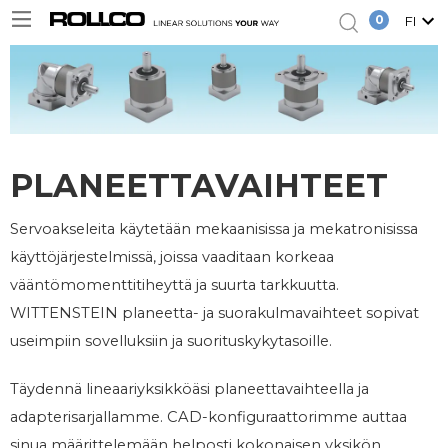
0
FI
PLANEETTAVAIHTEET
Servoakseleita käytetään mekaanisissa ja mekatronisissa
käyttöjärjestelmissä, joissa vaaditaan korkeaa
vääntömomenttitiheyttä ja suurta tarkkuutta.
WITTENSTEIN planeetta- ja suorakulmavaihteet sopivat
useimpiin sovelluksiin ja suorituskykytasoille.
Täydennä lineaariyksikköäsi planeettavaihteella ja
adapterisarjallamme.
CAD
-konfiguraattorimme
auttaa
sinua määrittelemään helposti kokonaisen yksikön