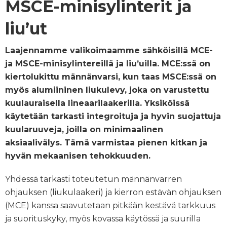
MSCE-minisylinterit ja
liu’ut
Laajennamme valikoimaamme sähköisillä MCE-
ja MSCE-minisylintereillä ja liu’uilla. MCE:ssä on
kiertolukittu männänvarsi, kun taas MSCE:ssä on
myös alumiininen liukulevy, joka on varustettu
kuulauraisella lineaarilaakerilla. Yksiköissä
käytetään tarkasti integroituja ja hyvin suojattuja
kuularuuveja, joilla on minimaalinen
aksiaalivälys. Tämä varmistaa pienen kitkan ja
hyvän mekaanisen tehokkuuden.
Yhdessä tarkasti toteutetun männänvarren
ohjauksen (liukulaakeri) ja kierron estävän ohjauksen
(MCE) kanssa saavutetaan pitkään kestävä tarkkuus
ja suorituskyky, myös kovassa käytössä ja suurilla