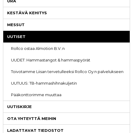
URA
KESTÄVÄ KEHITYS
MESSUT
UUTISET
Rollco ostaa Almotion B.V.:n
UUDET: Hammastangot & hammaspyörät
Toivotamme Liisan tervetulleeksi Rollco Oy:n palvelukseen
UUTUUS: TB-hammashihnakuljetin
Pääkonttorimme muuttaa
UUTISKIRJE
OTA YHTEYTTÄ MEIHIN
LADATTAVAT TIEDOSTOT