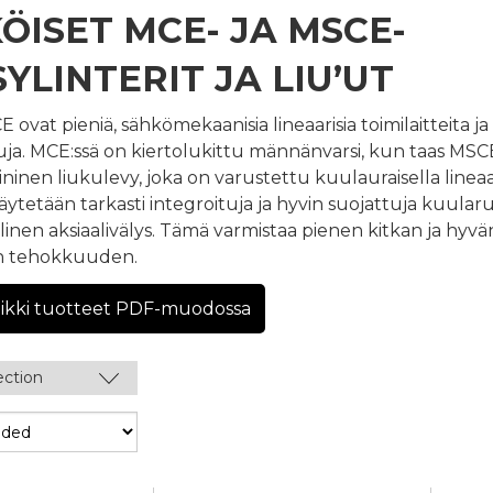
ÖISET MCE- JA MSCE-
SYLINTERIT JA LIU’UT
ovat pieniä, sähkömekaanisia lineaarisia toimilaitteita ja
kuja. MCE:ssä on kiertolukittu männänvarsi, kun taas MSC
ninen liukulevy, joka on varustettu kuulauraisella lineaar
äytetään tarkasti integroituja ja hyvin suojattuja kuularuu
inen aksiaalivälys. Tämä varmistaa pienen kitkan ja hyvä
n tehokkuuden.
aikki tuotteet PDF-muodossa
ection