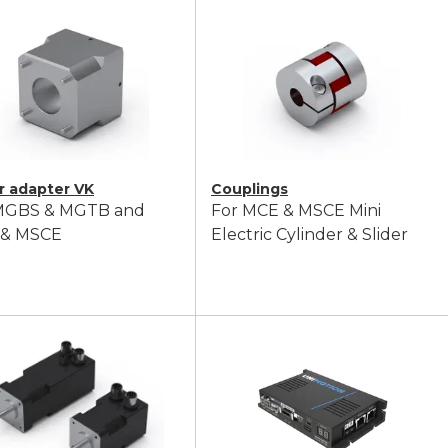
r adapter VK
Couplings
MGBS & MGTB and
For MCE & MSCE Mini
 & MSCE
Electric Cylinder & Slider