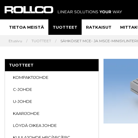
TIETOA MEISTÄ
TUOTTEET
RATKAISUT
MITTAK
Etusivu
TUOTTEET
SÄHKÖISET MCE- JA MSCE-MINISYLINTERIT
TUOTTEET
KOMPAKTIJOHDE
C-JOHDE
U-JOHDE
KAARIJOHDE
LÖYDÄ OIKEA JOHDE
KUULAJOHDE HRC/ARC/ERC