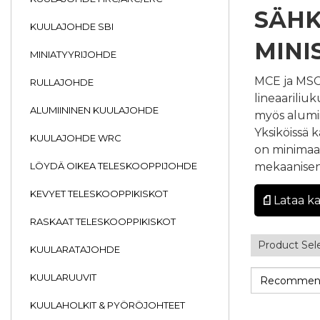
SÄHK
KUULAJOHDE SBI
MINI
MINIATYYRIJOHDE
MCE ja MSCE 
RULLAJOHDE
lineaariliu
ALUMIININEN KUULAJOHDE
myös alumii
Yksiköissä k
KUULAJOHDE WRC
on minimaal
LÖYDÄ OIKEA TELESKOOPPIJOHDE
mekaanise
KEVYET TELESKOOPPIKISKOT
Lataa k
RASKAAT TELESKOOPPIKISKOT
Product Sel
KUULARATAJOHDE
KUULARUUVIT
KUULAHOLKIT & PYÖRÖJOHTEET