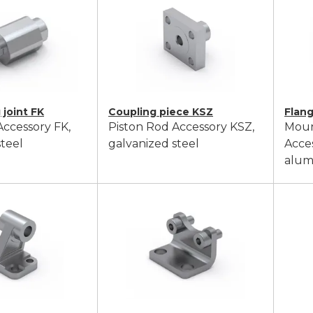
 joint FK
Coupling piece KSZ
Flan
Accessory FK,
Piston Rod Accessory KSZ,
Moun
steel
galvanized steel
Acce
alum