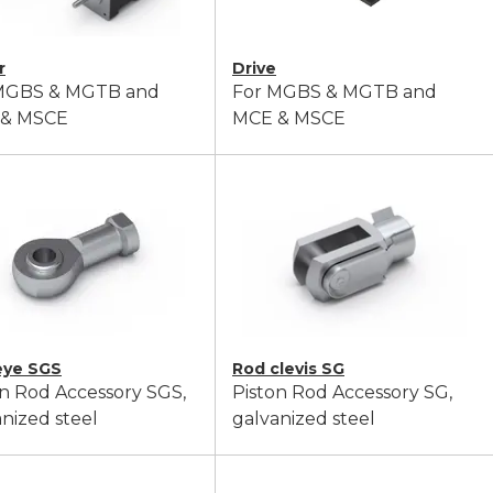
r
Drive
MGBS & MGTB and
For MGBS & MGTB and
 & MSCE
MCE & MSCE
eye SGS
Rod clevis SG
on Rod Accessory SGS,
Piston Rod Accessory SG,
nized steel
galvanized steel