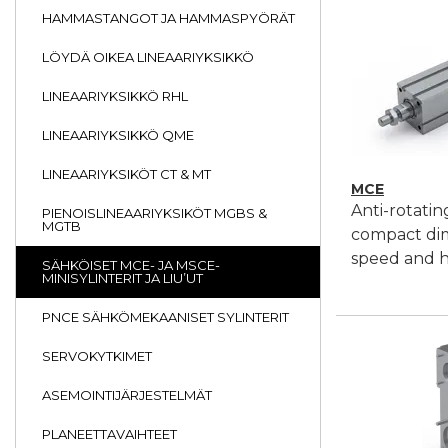
HAMMASTANGOT JA HAMMASPYÖRÄT
LÖYDÄ OIKEA LINEAARIYKSIKKÖ
LINEAARIYKSIKKÖ RHL
LINEAARIYKSIKKÖ QME
LINEAARIYKSIKÖT CT & MT
MCE
Anti-rotatin
PIENOISLINEAARIYKSIKÖT MGBS &
MGTB
compact dim
speed and hi
SÄHKÖISET MCE- JA MSCE-
MINISYLINTERIT JA LIU’UT
PNCE SÄHKÖMEKAANISET SYLINTERIT
SERVOKYTKIMET
ASEMOINTIJÄRJESTELMÄT
PLANEETTAVAIHTEET