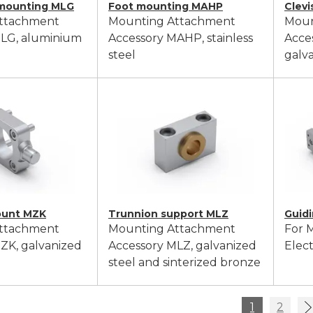
 mounting MLG
Foot mounting MAHP
Clev
ttachment
Mounting Attachment
Moun
MLG, aluminium
Accessory MAHP, stainless
Acce
steel
galva
ount MZK
Trunnion support MLZ
Guidi
ttachment
Mounting Attachment
For 
ZK, galvanized
Accessory MLZ, galvanized
Elect
steel and sinterized bronze
1
2