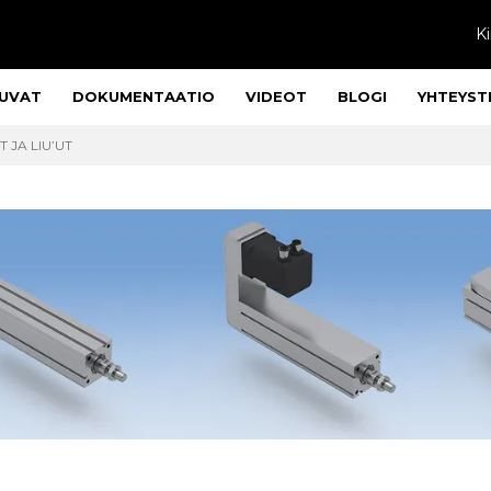
Ki
UVAT
DOKUMENTAATIO
VIDEOT
BLOGI
YHTEYST
 JA LIU’UT