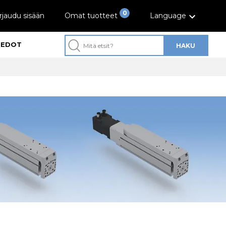
0
rjaudu sisään
Omat tuotteet
Language
IEDOT
HAKU