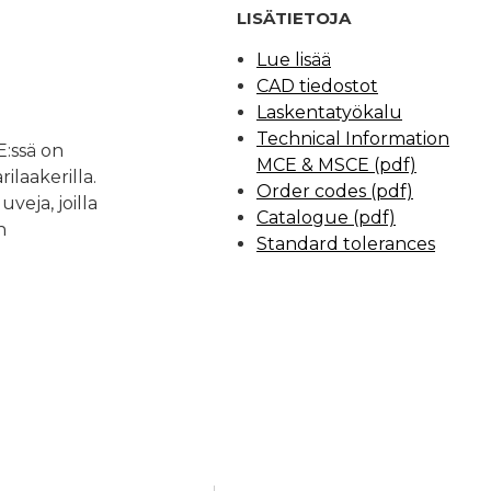
LISÄTIETOJA
Lue lisää
CAD tiedostot
Laskentatyökalu
Technical Information
E:ssä on
MCE & MSCE (pdf)
ilaakerilla.
Order codes (pdf)
veja, joilla
Catalogue (pdf)
n
Standard tolerances