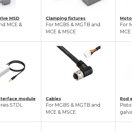
drive MSD
Clamping fixtures
Moto
nd MCE &
For MGBS & MGTB and
For 
MCE & MSCE
MCE
nterface module
Cables
Rod 
eries STDL
For MGBS & MGTB and
Pist
MCE & MSCE
galva