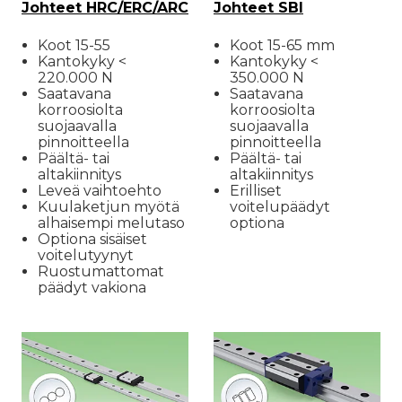
Johteet HRC/ERC/ARC
Johteet SBI
Koot 15-55
Koot 15-65 mm
Kantokyky <
Kantokyky <
220.000 N
350.000 N
Saatavana
Saatavana
korroosiolta
korroosiolta
suojaavalla
suojaavalla
pinnoitteella
pinnoitteella
Päältä- tai
Päältä- tai
altakiinnitys
altakiinnitys
Leveä vaihtoehto
Erilliset
Kuulaketjun myötä
voitelupäädyt
alhaisempi melutaso
optiona
Optiona sisäiset
voitelutyynyt
Ruostumattomat
päädyt vakiona