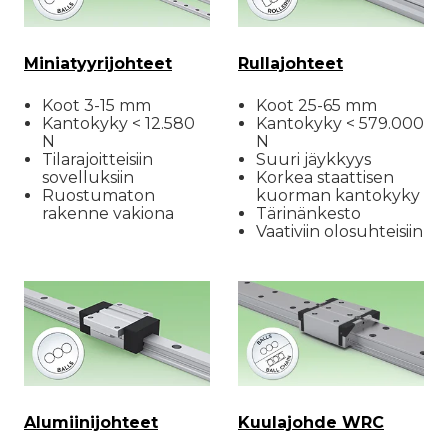
Miniatyyrijohteet
Rullajohteet
Koot 3-15 mm
Koot 25-65 mm
Kantokyky < 12.580
Kantokyky < 579.000
N
N
Tilarajoitteisiin
Suuri jäykkyys
sovelluksiin
Korkea staattisen
Ruostumaton
kuorman kantokyky
rakenne vakiona
Tärinänkesto
Vaativiin olosuhteisiin
Alumiinijohteet
Kuulajohde WRC