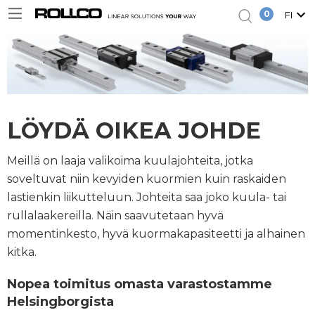
0
FI
LÖYDÄ OIKEA JOHDE
Meillä on laaja valikoima kuulajohteita, jotka
soveltuvat niin kevyiden kuormien kuin raskaiden
lastienkin liikutteluun. Johteita saa joko kuula- tai
rullalaakereilla. Näin saavutetaan hyvä
momentinkesto, hyvä kuormakapasiteetti ja alhainen
kitka.
Nopea toimitus omasta varastostamme
Helsingborgista