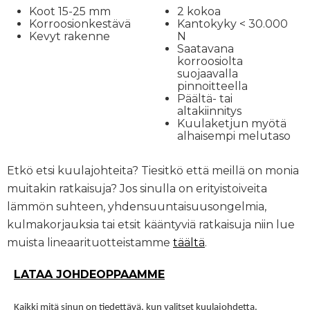
Koot 15-25 mm
2 kokoa
Korroosionkestävä
Kantokyky < 30.000
Kevyt rakenne
N
Saatavana
korroosiolta
suojaavalla
pinnoitteella
Päältä- tai
altakiinnitys
Kuulaketjun myötä
alhaisempi melutaso
Etkö etsi kuulajohteita? Tiesitkö että meillä on monia
muitakin ratkaisuja? Jos sinulla on erityistoiveita
lämmön suhteen, yhdensuuntaisuusongelmia,
kulmakorjauksia tai etsit kääntyviä ratkaisuja niin lue
muista lineaarituotteistamme
täältä
.
LATAA JOHDEOPPAAMME
Kaikki mitä sinun on tiedettävä, kun valitset kuulajohdetta.