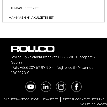
HIHNAKULJETTIMET
HAMMASHIHNAKULJETTIMET
Rollco Oy • Sarankulmankatu 12 • 33900 Tampere •
Suomi
Puh. +358 207 57 97 90 •
info@rollco.fi
• Y-tunnus
1806970-0
YLEISET KÄYTTÖEHDOT
EVÄSTEET
TIETOSUOJAKÄYTÄNTÖMME
WHISTLEBLOWER