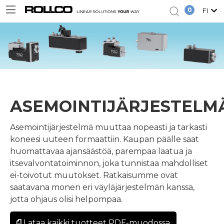
0
FI
ASEMOINTIJÄRJESTELM
Asemointijärjestelmä muuttaa nopeasti ja tarkasti
koneesi uuteen formaattiin. Kaupan päälle saat
huomattavaa ajansäästöä, parempaa laatua ja
itsevalvontatoiminnon, joka tunnistaa mahdolliset
ei-toivotut muutokset. Ratkaisumme ovat
saatavana monen eri väyläjärjestelmän kanssa,
jotta ohjaus olisi helpompaa.
Lataa kaikki tuotteet PDF-muodossa