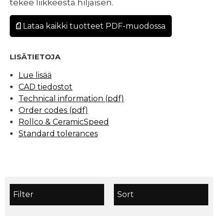
tekee liikkeestä hiljaisen.
Lataa kaikki tuotteet PDF-muodossa
LISÄTIETOJA
Lue lisää
CAD tiedostot
Technical information (pdf)
Order codes (pdf)
Rollco & CeramicSpeed
Standard tolerances
Filter
Sort