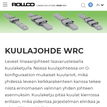
0
FI
KUULAJOHDE WRC
Leveät lineaarijohteet lisävarusteisella
kuulaketjulla. Näissä kuulajohteissa on O-
konfiguraation mukaiset kuularivit, mikä
yhdessä leveän kelkkarakenteen kanssa tekee
niistä erinomaisen valinnan yhden johteen
asennuksiin. Kuulaketju pitää kuulat kierrossa
erillään, mikä pidentää järjestelmän elinikää ja