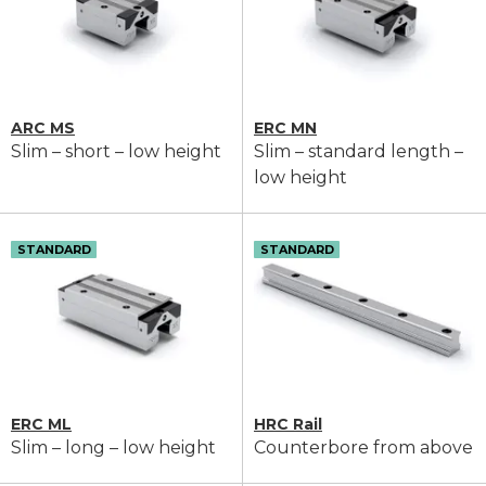
ARC MS
ERC MN
Slim – short – low height
Slim – standard length –
low height
STANDARD
STANDARD
ERC ML
HRC Rail
Slim – long – low height
Counterbore from above