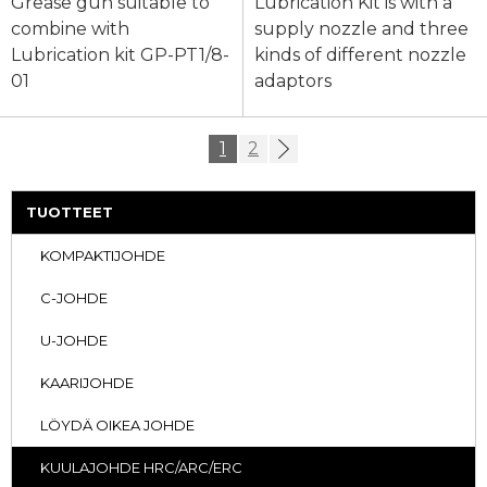
Grease gun suitable to
Lubrication Kit is with a
combine with
supply nozzle and three
Lubrication kit GP-PT1/8-
kinds of different nozzle
01
adaptors
1
2
TUOTTEET
KOMPAKTIJOHDE
C-JOHDE
U-JOHDE
KAARIJOHDE
LÖYDÄ OIKEA JOHDE
KUULAJOHDE HRC/ARC/ERC