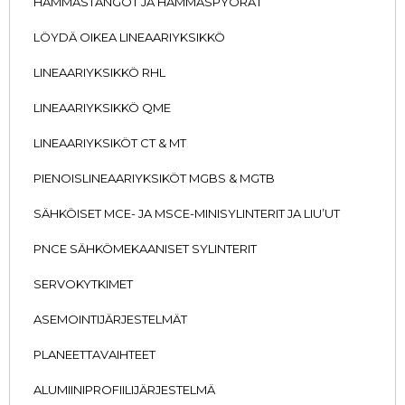
HAMMASTANGOT JA HAMMASPYÖRÄT
LÖYDÄ OIKEA LINEAARIYKSIKKÖ
LINEAARIYKSIKKÖ RHL
LINEAARIYKSIKKÖ QME
LINEAARIYKSIKÖT CT & MT
PIENOISLINEAARIYKSIKÖT MGBS & MGTB
SÄHKÖISET MCE- JA MSCE-MINISYLINTERIT JA LIU’UT
PNCE SÄHKÖMEKAANISET SYLINTERIT
SERVOKYTKIMET
ASEMOINTIJÄRJESTELMÄT
PLANEETTAVAIHTEET
ALUMIINIPROFIILIJÄRJESTELMÄ