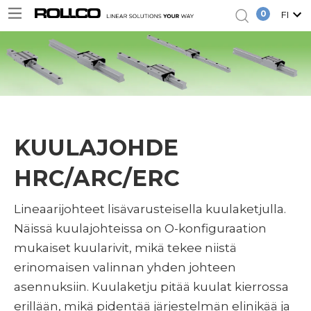
0
FI
KUULAJOHDE
HRC/ARC/ERC
Lineaarijohteet lisävarusteisella kuulaketjulla.
Näissä kuulajohteissa on O-konfiguraation
mukaiset kuularivit, mikä tekee niistä
erinomaisen valinnan yhden johteen
asennuksiin. Kuulaketju pitää kuulat kierrossa
erillään, mikä pidentää järjestelmän elinikää ja