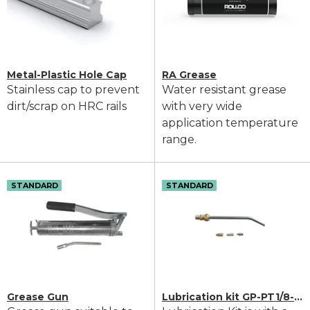
Metal-Plastic Hole Cap
RA Grease
Stainless cap to prevent
Water resistant grease
dirt/scrap on HRC rails
with very wide
application temperature
range.
STANDARD
STANDARD
Grease Gun
Lubrication kit GP-PT1/8-01