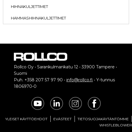
HIHNAKULJETTIMET
HAMMASHIHNAKULJETTIMET
Rollco Oy • Sarankulmankatu 12 • 33900 Tampere •
Suomi
Puh. +358 207 57 97 90 •
info@rollco.fi
• Y-tunnus
1806970-0
YLEISET KÄYTTÖEHDOT
EVÄSTEET
TIETOSUOJAKÄYTÄNTÖMME
WHISTLEBLOWER