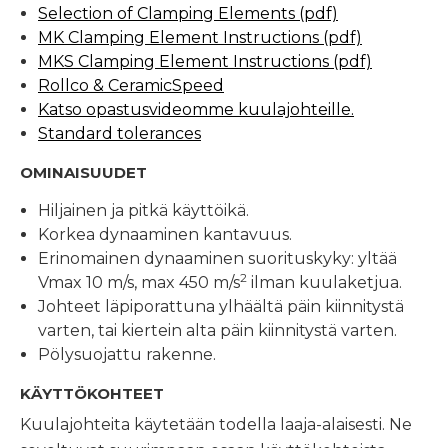
Selection of Clamping Elements (pdf)
MK Clamping Element Instructions (pdf)
MKS Clamping Element Instructions (pdf)
Rollco & CeramicSpeed
Katso opastusvideomme kuulajohteille.
Standard tolerances
OMINAISUUDET
Hiljainen ja pitkä käyttöikä.
Korkea dynaaminen kantavuus.
Erinomainen dynaaminen suorituskyky: yltää
2
Vmax 10 m/s, max 450 m/s
ilman kuulaketjua.
Johteet läpiporattuna ylhäältä päin kiinnitystä
varten, tai kiertein alta päin kiinnitystä varten.
Pölysuojattu rakenne.
KÄYTTÖKOHTEET
Kuulajohteita käytetään todella laaja-alaisesti. Ne