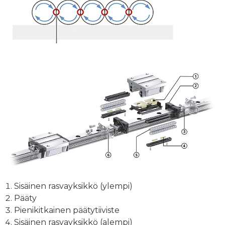
Sisäinen rasvayksikkö (ylempi)
Pääty
Pienikitkainen päätytiiviste
Sisäinen rasvayksikkö (alempi)