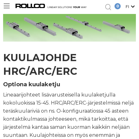
0
FI
KUULAJOHDE
HRC/ARC/ERC
Optiona kuulaketju
Lineaarijohteet lisävarusteisella kuulaketjulla
kokoluokissa 15-45. HRC/ARC/ERC-järjestelmissä neljä
teräskuulariviä on ns. O-konfiguraatiossa 45 asteen
kontaktikulmassa johteeseen, mikä tarkoittaa, että
järjestelmä kantaa saman kuorman kaikkiin neljään
suuntaan. Kuulajohteissa on myös enemmän ja