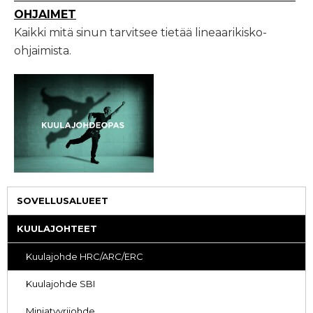
OHJAIMET
Kaikki mitä sinun tarvitsee tietää lineaarikisko-
ohjaimista.
SOVELLUSALUEET
KUULAJOHTEET
Kuulajohde HRC/ARC/ERC
Kuulajohde SBI
Miniatyyrijohde