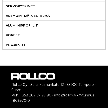
SERVOKYTKIMET
ASEMOINTIJÄRJESTELMÄT
ALUMIINIPROFIILIT
KONEET
PROJEKTIT
Rollco Oy • Sarankulmankatu 12 • 33900 Tampere •
Suomi
Puh. +358 207 57 97 90 •
info@rollco.fi
• Y-tunnus
1806970-0