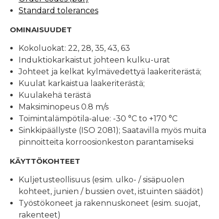
Standard tolerances
OMINAISUUDET
Kokoluokat: 22, 28, 35, 43, 63
Induktiokarkaistut johteen kulku-urat
Johteet ja kelkat kylmävedettyä laakeriterästä;
Kuulat karkaistua laakeriterästä;
Kuulakehä terästä
Maksiminopeus 0.8 m/s
Toimintalämpötila-alue: -30 °C to +170 °C
Sinkkipäällyste (ISO 2081); Saatavilla myös muita
pinnoitteita korroosionkeston parantamiseksi
KÄYTTÖKOHTEET
Kuljetusteollisuus (esim. ulko- / sisäpuolen
kohteet, junien / bussien ovet, istuinten säädöt)
Työstökoneet ja rakennuskoneet (esim. suojat,
rakenteet)