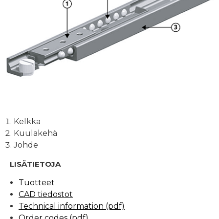
Kelkka
Kuulakehä
Johde
LISÄTIETOJA
Tuotteet
CAD tiedostot
Technical information (pdf)
Order codes (pdf)