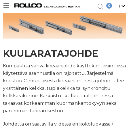
0
FI
KUULARATAJOHDE
Kompakti ja vahva lineaarijohde käyttökohteisiin joissa
käytettävä asennustila on rajoitettu. Järjestelmä
koostuu C-muotoisesta lineaarijohteesta johon tulee
yksittäinen kelkka, tuplakelkka tai synkronoitu
kelkkarakenne. Karkaistut kulku-urat johteessa
takaavat korkeamman kuormankantokyvyn sekä
paremman tärinän keston.
Johdetta on saatavilla viidessä eri kokoluokassa /