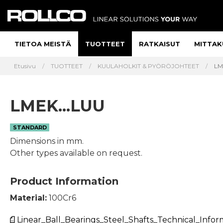
TIETOA MEISTÄ
TUOTTEET
RATKAISUT
MITTAK
Etusivu
TUOTTEET
KUULAHOLKIT & PYÖRÖJOHTEET
LM
LMEK...LUU
STANDARD
Dimensions in mm.
Other types available on request.
Product Information
Material:
100Cr6
Linear_Ball_Bearings_Steel_Shafts_Technical_Infor