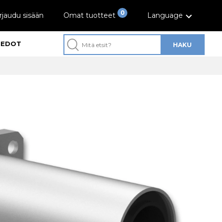
0
rjaudu sisään
Omat tuotteet
Language
IEDOT
HAKU