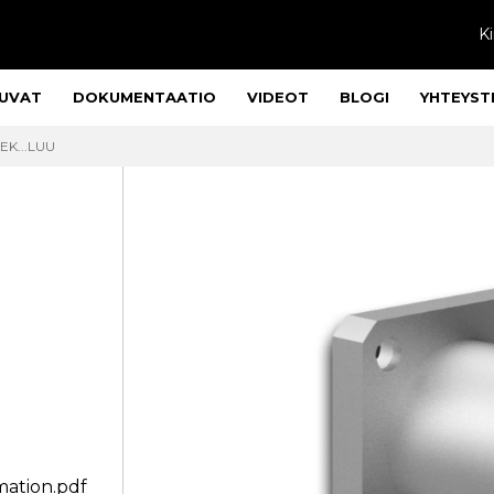
Ki
UVAT
DOKUMENTAATIO
VIDEOT
BLOGI
YHTEYST
EK...LUU
mation.pdf