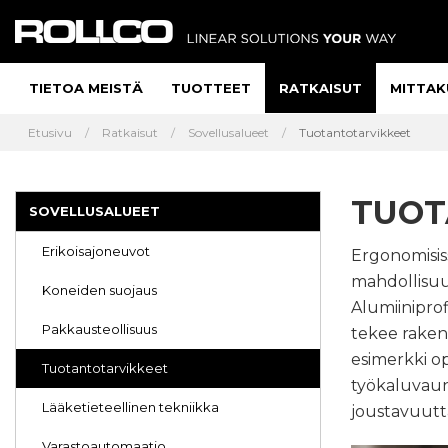
TIETOA MEISTÄ
TUOTTEET
RATKAISUT
MITTAK
Etusivu
Ratkaisut
Sovellusalueet
Tuotantotarvikkeet
TUOT
SOVELLUSALUEET
Erikoisajoneuvot
Ergonomisiss
mahdollisuu
Koneiden suojaus
Alumiiniprof
Pakkausteollisuus
tekee rakent
esimerkki op
Tuotantotarvikkeet
työkaluvaunu
Lääketieteellinen tekniikka
joustavuutt
Varastoautomaatio