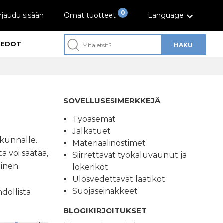
0
rjaudu sisään
Omat tuotteet
Language
IEDOT
HAKU
SOVELLUSESIMERKKEJÄ
Työasemat
Jalkatuet
kunnalle.
Materiaalinostimet
ä voi säätää,
Siirrettävät työkaluvaunut ja
oinen
lokerikot
ä
Ulosvedettävät laatikot
Suojaseinäkkeet
dollista
BLOGIKIRJOITUKSET