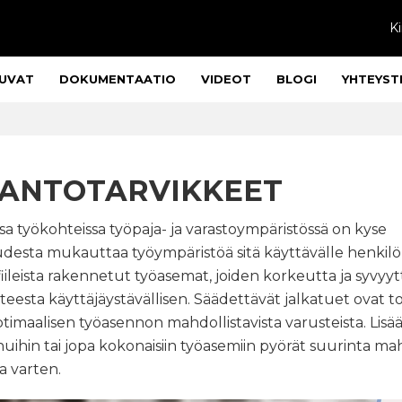
Ki
UVAT
DOKUMENTAATIO
VIDEOT
BLOGI
YHTEYST
ANTOTARVIKKEET
a työkohteissa työpaja- ja varastoympäristössä on kyse
desta mukauttaa työympäristöä sitä käyttävälle henkilö
iileista rakennetut työasemat, joiden korkeutta ja syvyytt
eesta käyttäjäystävällisen. Säädettävät jalkatuet ovat t
timaalisen työasennon mahdollistavista varusteista. Lisä
ihin tai jopa kokonaisiin työasemiin pyörät suurinta mah
a varten.