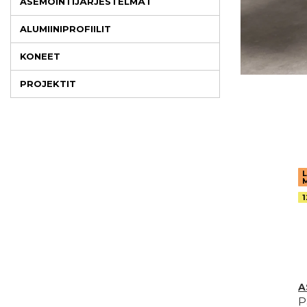
ASEMOINTIJÄRJESTELMÄT
ALUMIINIPROFIILIT
KONEET
PROJEKTIT
1
A
P