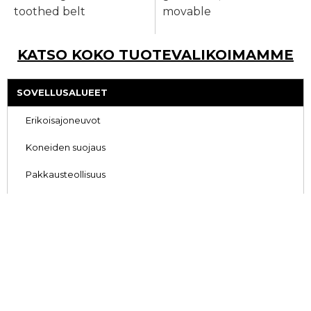
toothed belt
movable
KATSO KOKO TUOTEVALIKOIMAMME
SOVELLUSALUEET
Erikoisajoneuvot
Koneiden suojaus
Pakkausteollisuus
Tuotantotarvikkeet
Lääketieteellinen tekniikka
Varastoautomaatio
Erikoiskoneet
KUULAJOHTEET