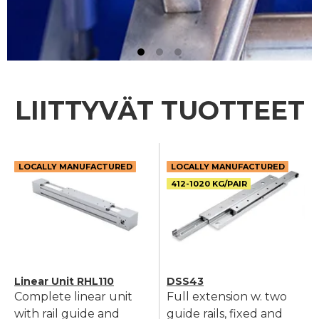
LIITTYVÄT TUOTTEET
LOCALLY MANUFACTURED
LOCALLY MANUFACTURED
412-1020 KG/PAIR
Linear Unit RHL110
DSS43
Complete linear unit
Full extension w. two
with rail guide and
guide rails, fixed and