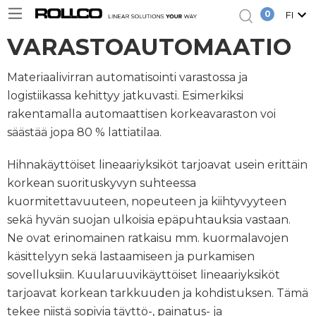
0
FI
VARASTOAUTOMAATIO
Materiaalivirran automatisointi varastossa ja
logistiikassa kehittyy jatkuvasti. Esimerkiksi
rakentamalla automaattisen korkeavaraston voi
säästää jopa 80 % lattiatilaa.
Hihnakäyttöiset lineaariyksiköt tarjoavat usein erittäin
korkean suorituskyvyn suhteessa
kuormitettavuuteen, nopeuteen ja kiihtyvyyteen
sekä hyvän suojan ulkoisia epäpuhtauksia vastaan.
Ne ovat erinomainen ratkaisu mm. kuormalavojen
käsittelyyn sekä lastaamiseen ja purkamisen
sovelluksiin. Kuularuuvikäyttöiset lineaariyksiköt
tarjoavat korkean tarkkuuden ja kohdistuksen. Tämä
tekee niistä sopivia täyttö-, painatus- ja