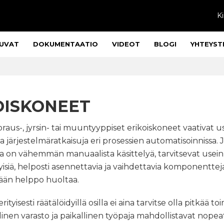
Ki
UVAT
DOKUMENTAATIO
VIDEOT
BLOGI
YHTEYST
OISKONEET
oraus-, jyrsin- tai muuntyyppiset erikoiskoneet vaativat u
ia järjestelmäratkaisuja eri prosessien automatisoinnissa.
sa on vähemmän manuaalista käsittelyä, tarvitsevat usein
isiä, helposti asennettavia ja vaihdettavia komponentteja
lään helppo huoltaa.
tyisesti räätälöidyillä osilla ei aina tarvitse olla pitkää to
linen varasto ja paikallinen työpaja mahdollistavat nopea