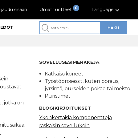
0
rjaudu sisään
Omat tuotteet
Language
IEDOT
HAKU
SOVELLUSESIMERKKEJÄ
Katkaisukoneet
sein
Työstöprosessit, kuten poraus,
 Joustavat
jyrsintä, purseiden poisto tai meisto
Puristimet
, jotka on
BLOGIKIRJOITUKSET
Yksinkertaisia komponentteja
imitusaikaa.
raskaisiin sovelluksiin
t