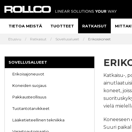
TIETOA MEISTÄ
TUOTTEET
RATKAISUT
MITTAK
Etusivu
Ratkaisut
Sovellusalueet
Erikoiskoneet
ERIK
SOVELLUSALUEET
Erikoisajoneuvot
Katkaisu-, p
ainutlaatuis
Koneiden suojaus
koneet, jois
Pakkausteollisuus
suorituskyky
vielä mielel
Tuotantotarvikkeet
Koneeseen eri
Lääketieteellinen tekniikka
Suuri paikal
Varastoautomaatio