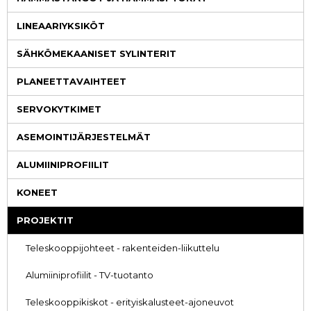
LINEAARIYKSIKÖT
SÄHKÖMEKAANISET SYLINTERIT
PLANEETTAVAIHTEET
SERVOKYTKIMET
ASEMOINTIJÄRJESTELMÄT
ALUMIINIPROFIILIT
KONEET
PROJEKTIT
Teleskooppijohteet - rakenteiden-liikuttelu
Alumiiniprofiilit - TV-tuotanto
Teleskooppikiskot - erityiskalusteet-ajoneuvot