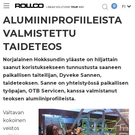
0
FI
ALUMIINIPROFIILEISTA
VALMISTETTU
TAIDETEOS
Norjalainen Hokksundin yläaste on hiljattain
saanut koristuksekseen tunnustusta saaneen
paikallisen taiteilijan, Dyveke Sannen,
taideteoksen. Sanne on yhteistyössä paikallisen
työpajan, OTB Servicen, kanssa valmistanut
teoksen alumiiniprofiileista.
Valtavan
kokoinen
veistos