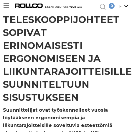
0
FI
TELESKOOPPIJOHTEET
SOPIVAT
ERINOMAISESTI
ERGONOMISEEN JA
LIIKUNTARAJOITTEISILLE
SUUNNITELTUUN
SISUSTUKSEEN
Suunnittelijat ovat työskennelleet vuosia
löytääkseen ergonomisempia ja
liikuntarajoitteisille soveltuvia esteettömiä