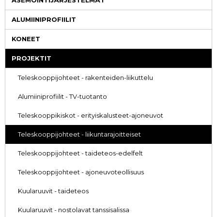
ASEMOINTIJÄRJESTELMÄT
ALUMIINIPROFIILIT
KONEET
PROJEKTIT
Teleskooppijohteet - rakenteiden-liikuttelu
Alumiiniprofiilit - TV-tuotanto
Teleskooppikiskot - erityiskalusteet-ajoneuvot
Teleskooppijohteet - liikuntarajoitteiset
Teleskooppijohteet - taideteos-edelfelt
Teleskooppijohteet - ajoneuvoteollisuus
Kuularuuvit - taideteos
Kuularuuvit - nostolavat tanssisalissa