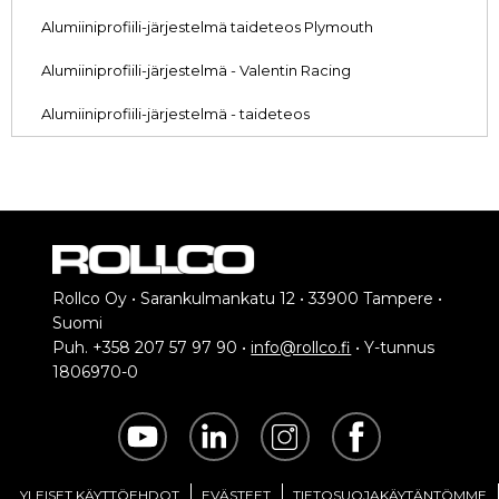
Alumiiniprofiili-järjestelmä taideteos Plymouth
Alumiiniprofiili-järjestelmä - Valentin Racing
Alumiiniprofiili-järjestelmä - taideteos
Rollco Oy • Sarankulmankatu 12 • 33900 Tampere •
Suomi
Puh. +358 207 57 97 90 •
info@rollco.fi
• Y-tunnus
1806970-0
YLEISET KÄYTTÖEHDOT
EVÄSTEET
TIETOSUOJAKÄYTÄNTÖMME