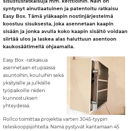
sisustusratkaisuja mm. keittiöihin. Näin on
syntynyt ainutlaatuinen ja patentoitu ratkaisu
Easy Box. Tämä yläkaapin nostinjärjestelmä
koostuu sisuksesta, joka asennetaan kaapin
sisään ja jonka avulla koko kaapin sisältö voidaan
siirtää ulos ja laskea alas haluttuun asentoon
kaukosäätimellä ohjaamalla.
Easy Box -ratkaisua
asennetaan etupäässä
asuntoihin, kouluihin sekä
yksityisille ja julkisille
työpaikoille niiden
kunnostuksen
yhteydessä.
Rollco toimittaa projektia varten 3045-tyypin
teleskooppijohteita. Nämä pystyvät kantamaan 45