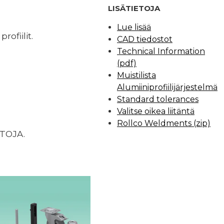
LISÄTIETOJA
Lue lisää
rofiilit.
CAD tiedostot
Technical Information
(pdf)
Muistilista
Alumiiniprofiilijärjestelmä
Standard tolerances
Valitse oikea liitäntä
Rollco Weldments (zip)
ETOJA.