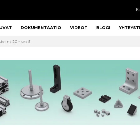
Ki
UVAT
DOKUMENTAATIO
VIDEOT
BLOGI
YHTEYST
stelmä 20 – ura 5