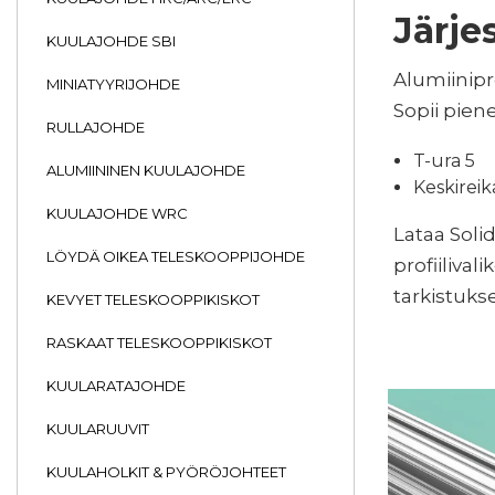
Järje
KUULAJOHDE SBI
Alumiinipro
MINIATYYRIJOHDE
Sopii pien
RULLAJOHDE
T-ura 5
ALUMIININEN KUULAJOHDE
Keskireik
KUULAJOHDE WRC
Lataa Soli
LÖYDÄ OIKEA TELESKOOPPIJOHDE
profiiliva
tarkistuks
KEVYET TELESKOOPPIKISKOT
RASKAAT TELESKOOPPIKISKOT
KUULARATAJOHDE
KUULARUUVIT
KUULAHOLKIT & PYÖRÖJOHTEET