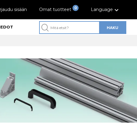
0
rjaudu sisään
Omat tuotteet
Language
IEDOT
HAKU