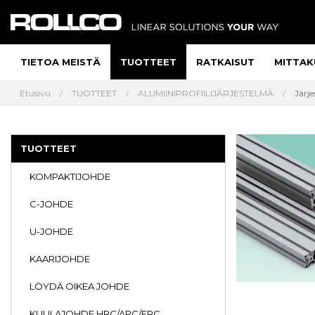
TIETOA MEISTÄ
TUOTTEET
RATKAISUT
MITTAK
Etusivu
TUOTTEET
ALUMIINIPROFIILIJÄRJESTELMÄ
Järje
TUOTTEET
KOMPAKTIJOHDE
C-JOHDE
U-JOHDE
KAARIJOHDE
LÖYDÄ OIKEA JOHDE
KUULAJOHDE HRC/ARC/ERC