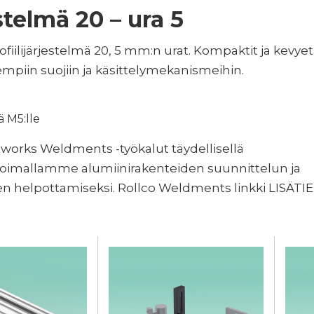
stelmä 20 – ura 5
fiilijärjestelmä 20, 5 mm:n urat. Kompaktit ja kevyet p
empiin suojiin ja käsittelymekanismeihin.
ä M5:lle
dworks Weldments -työkalut täydellisellä
likoimallamme alumiinirakenteiden suunnittelun ja
en helpottamiseksi. Rollco Weldments linkki LISÄTI